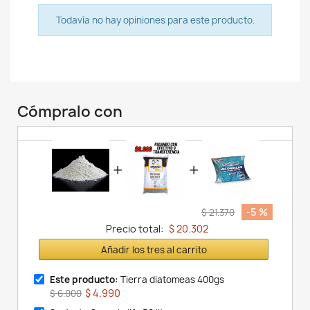
Todavía no hay opiniones para este producto.
Cómpralo con
+
+
-5 %
$ 21.370
Precio total:
$ 20.302
Añadir los tres al carrito
Este producto:
Tierra diatomeas 400gs
$ 4.990
$ 6.000