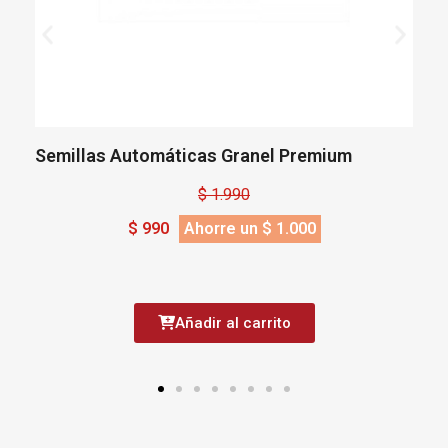
Semillas Automáticas Granel Premium
S
$ 1.990
$ 990
Ahorre un $ 1.000
Añadir al carrito