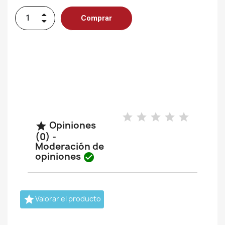
Comprar
Opiniones

(0) -
Moderación de
opiniones


Valorar el producto