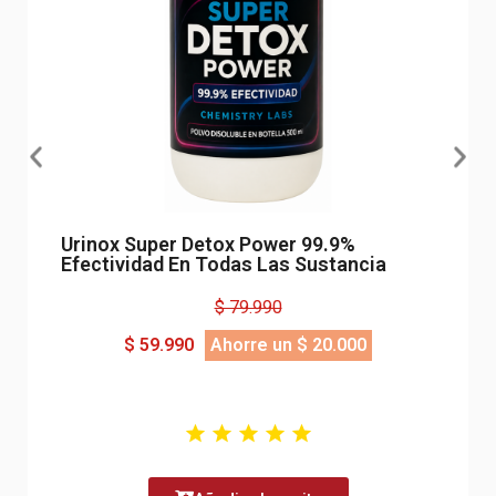
Urinox Super Detox Power 99.9%
Pre 
Efectividad En Todas Las Sustancia
Dep
$ 79.990
$ 59.990
Ahorre un $ 20.000