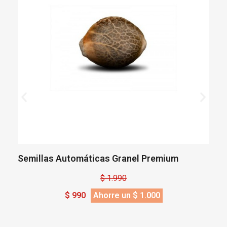
Semillas Automáticas Granel Premium
S
$ 1.990
$ 990
Ahorre un $ 1.000