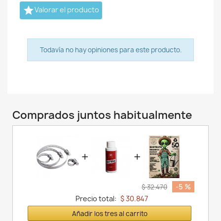

Valorar el producto
Todavía no hay opiniones para este producto.
Comprados juntos habitualmente
+
+
-5 %
$ 32.470
Precio total:
$ 30.847
Añadir los tres al carrito