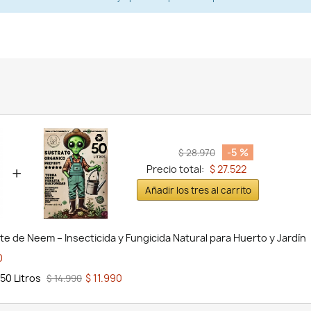
-5 %
$ 28.970
+
Precio total:
$ 27.522
Añadir los tres al carrito
te de Neem – Insecticida y Fungicida Natural para Huerto y Jardín
0
50 Litros
$ 11.990
$ 14.990