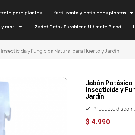
trato para plantas
fertilizante y antiplagas plantas
a y mas
Zydot Detox Euroblend Ultimate Blend
Insecticida y Fungicida Natural para Huerto y Jardín
Jabón Potásico 
Insecticida y Fu
Jardín
Producto disponi
$ 4.990