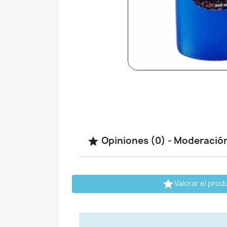
Opiniones (0) - Moderació


Valorar el prod