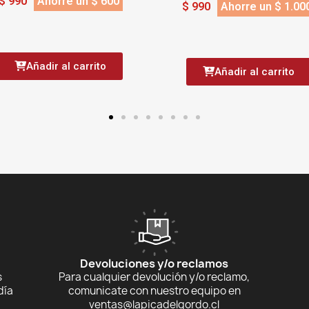
$ 990
Ahorre un $ 600
$ 990
Ahorre un $ 1.00
Añadir al carrito
Añadir al carrito
Devoluciones y/o reclamos
s
Para cualquier devolución y/o reclamo,
día
comunicate con nuestro equipo en
ventas@lapicadelgordo.cl