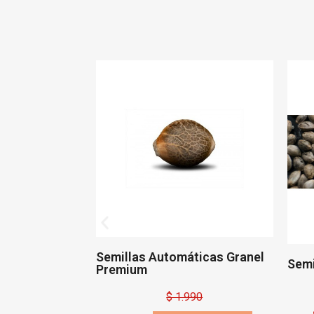
Semillas Automáticas Granel
Semi
Premium
990
$ 1.990
e un $ 3.000