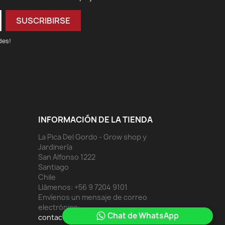
des!
INFORMACIÓN DE LA TIENDA
La Pica Del Gordo - Grow shop y
Jardinería
San Alfonso 1222
Santiago
Chile
Llámenos:
+56 9 7204 9101
Envíenos un mensaje de correo
electrónico:
Chat de WhatsApp
contacto@lapicadelgordo.cl