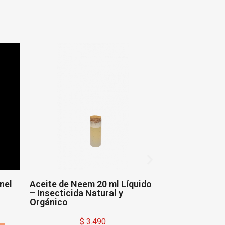
nel
Aceite de Neem 20 ml Líquido
Jabón Potásic
– Insecticida Natural y
Líquido
Orgánico
$ 
$ 3.490