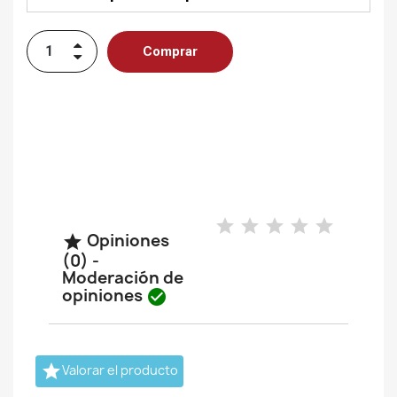
Comprar
Opiniones

(0) -
Moderación de
opiniones


Valorar el producto