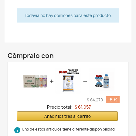
Todavía no hay opiniones para este producto.
Cómpralo con
+
+
-5 %
$ 64.270
Precio total:
$ 61.057
Añadir los tres al carrito
info
Uno de estos artículos tiene diferente disponibilidad