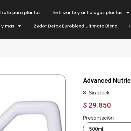
trato para plantas
fertilizante y antiplagas plantas
a y mas
Zydot Detox Euroblend Ultimate Blend
Advanced Nutrie
Sin stock
$ 29.850
Presentación