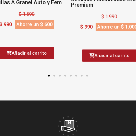
Premium
– Insecticida Natural 
Orgánico
$ 1.990
$ 3.490
$ 990
Ahorre un $ 1.000
$ 2.990
Ahorre un 
Añadir al carrito
Añadir al carri