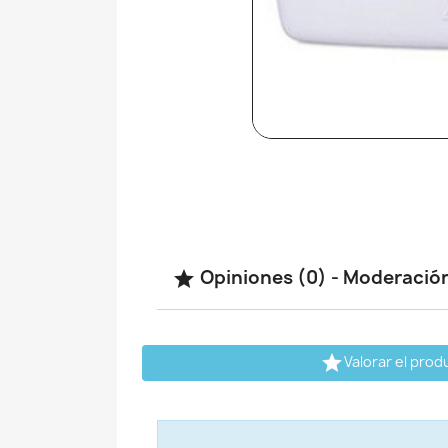
Opiniones (0) - Moderació


Valorar el prod