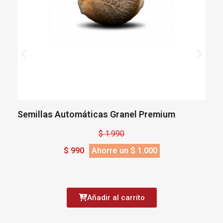
Semillas Automáticas Granel Premium
S
$ 1.990
$ 990
Ahorre un $ 1.000
Añadir al carrito