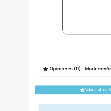
Opiniones (0) - Moderació


Valorar el prod