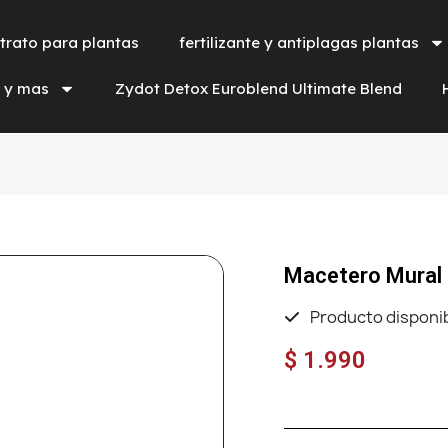
trato para plantas
fertilizante y antiplagas plantas
a y mas
Zydot Detox Euroblend Ultimate Blend
Macetero Mural
Producto disponi
$ 1.990