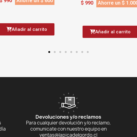
$ 990
Ahorre un $ 1.000
$ 2.990
Ahorre un $ 50
Añadir al carrito
Añadir al carrito
Devoluciones y/o reclamos
s
Para cualquier devolución y/o reclamo,
día
comunicate con nuestro equipo en
ventas@lapicadelgordo.cl