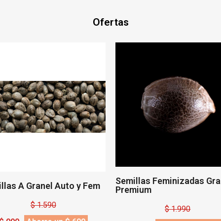
Ofertas
llas Feminizadas Granel
Aceite de Neem 20 ml Líq
mium
– Insecticida Natural y
Orgánico
$ 1.990
$ 3.490