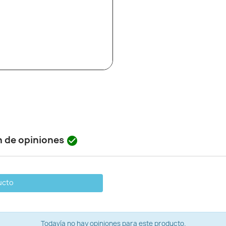
n de opiniones

ucto
Todavía no hay opiniones para este producto.