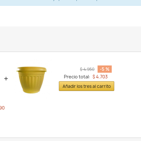
-5 %
$ 4.950
+
Precio total:
$ 4.703
Añadir los tres al carrito
990