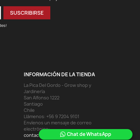
des!
INFORMACIÓN DE LA TIENDA
La Pica Del Gordo - Grow shop y
Jardinería
San Alfonso 1222
Santiago
Chile
Llámenos:
+56 9 7204 9101
Envíenos un mensaje de correo
electrónico:
Chat de WhatsApp
contacto@lapicadelgordo.cl