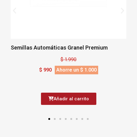
Semillas Automáticas Granel Premium
S
$ 1.990
$ 990
Ahorre un $ 1.000
Añadir al carrito