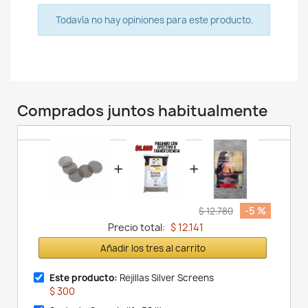
Todavía no hay opiniones para este producto.
Comprados juntos habitualmente
+
+
-5 %
$ 12.780
Precio total:
$ 12.141
Añadir los tres al carrito
Este producto:
Rejillas Silver Screens
$ 300