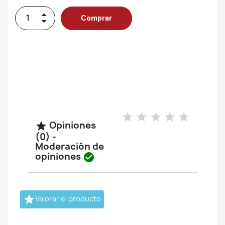
Comprar
Opiniones

(0) -
Moderación de
opiniones


Valorar el producto